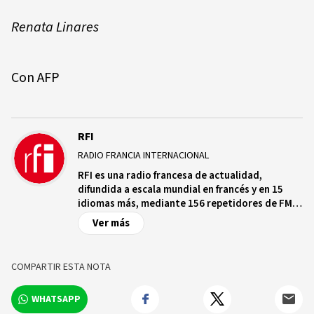
Renata Linares
Con AFP
RFI
RADIO FRANCIA INTERNACIONAL
RFI es una radio francesa de actualidad,
difundida a escala mundial en francés y en 15
idiomas más, mediante 156 repetidores de FM
en ondas medias y cortas en una treintena de
Ver más
satélites a destino de los cinco continentes, en
Internet y en aplicaciones conectadas, que
cuenta con más de 2.000 radios asociadas que
COMPARTIR ESTA NOTA
emiten sus programas.
WHATSAPP