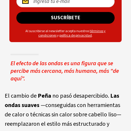
SUSCRÍBETE
Al suscribirse al newsletter acepta nuestros
términos y
condiciones
y
política de privacidad
.
El efecto de las ondas es una figura que se
percibe más cercana, más humana, más "de
aquí".
El cambio de
Peña
no pasó desapercibido.
Las
ondas suaves
—conseguidas con herramientas
de calor o técnicas sin calor sobre cabello liso—
reemplazaron el estilo más estructurado y