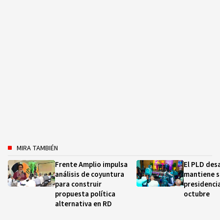
MIRA TAMBIÉN
Frente Amplio impulsa
El PLD desa
análisis de coyuntura
mantiene s
para construir
presidencia
propuesta política
octubre
alternativa en RD