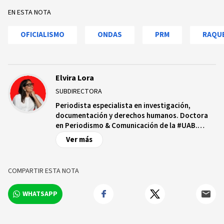
EN ESTA NOTA
OFICIALISMO
ONDAS
PRM
RAQUE
Elvira Lora
SUBDIRECTORA
Periodista especialista en investigación,
documentación y derechos humanos. Doctora
en Periodismo & Comunicación de la #UAB.
Productora transmediática y fundadora de una
Ver más
plataforma de periodismo feminista Ciudadanía
Fémina.
COMPARTIR ESTA NOTA
WHATSAPP