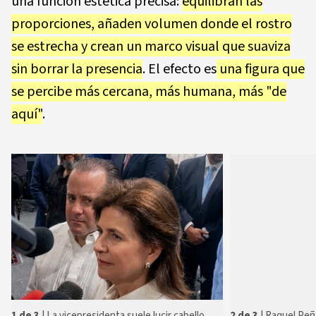
una función estética precisa:
equilibran las
proporciones, añaden volumen donde el rostro
se estrecha y crean un marco visual que suaviza
sin borrar la presencia
. El efecto es
una figura que
se percibe más cercana, más humana, más "de
aquí"
.
2 de 3
| Raquel Peñ
1 de 3
| La vicepresidenta suele lucir cabello