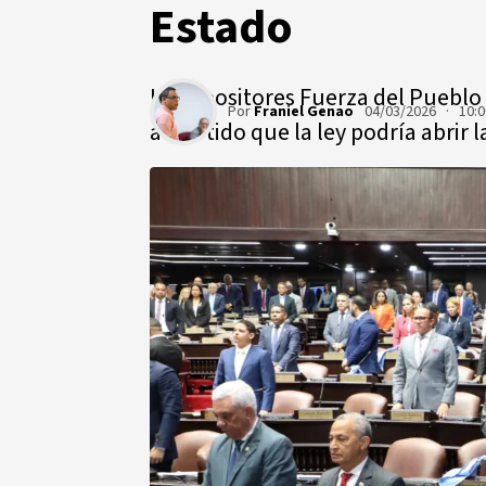
Estado
Los opositores Fuerza del Pueblo
Por
Franiel Genao
04/03/2026 · 10:
advertido que la ley podría abrir 