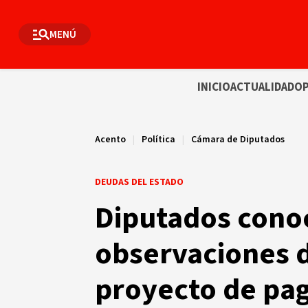
MENÚ
INICIO
ACTUALIDAD
OP
Acento
|
Política
|
Cámara de Diputados
DEUDAS DEL ESTADO
Diputados conoc
observaciones d
proyecto de pag