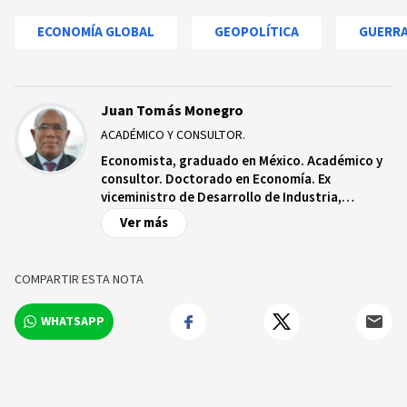
ECONOMÍA GLOBAL
GEOPOLÍTICA
GUERR
Juan Tomás Monegro
ACADÉMICO Y CONSULTOR.
Economista, graduado en México. Académico y
consultor. Doctorado en Economía. Ex
viceministro de Desarrollo de Industria,
Comercio y Mipymes, y ex Viceministro de
Ver más
Planificación en el Ministerio de Economía,
Planificación y Desarrollo (MEPyD).
COMPARTIR ESTA NOTA
WHATSAPP