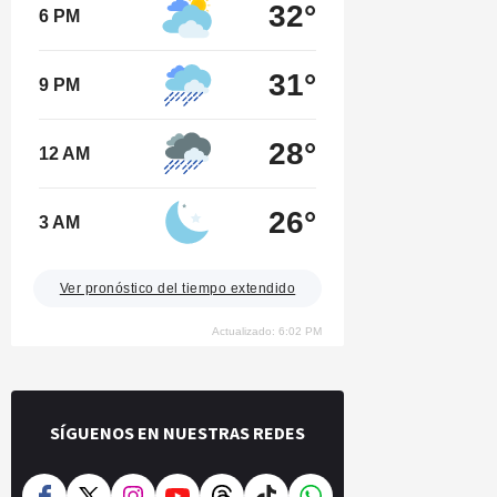
32°
6 PM
31°
9 PM
28°
12 AM
26°
3 AM
Ver pronóstico del tiempo extendido
Actualizado: 6:02 PM
SÍGUENOS EN NUESTRAS REDES