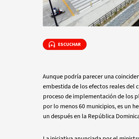
ESCUCHAR
ESCUCHAR
Aunque podría parecer una coincidenc
embestida de los efectos reales del 
proceso de implementación de los pl
por lo menos 60 municipios, es un h
un después en la República Dominic
La iniciativa anunciada por el ministr