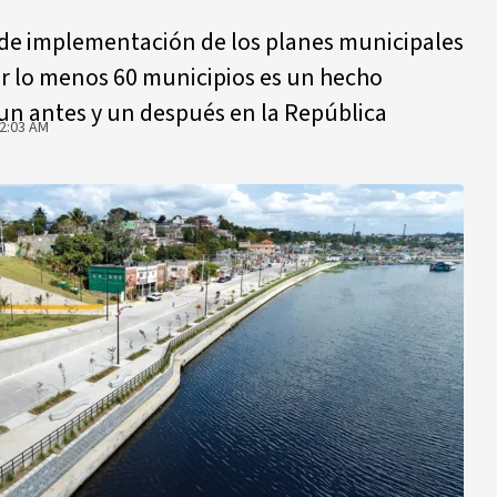
 de implementación de los planes municipales
or lo menos 60 municipios es un hecho
un antes y un después en la República
2:03 AM