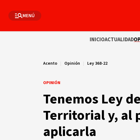
MENÚ
INICIO
ACTUALIDAD
OP
Acento
|
Opinión
|
Ley 368-22
OPINIÓN
Tenemos Ley d
Territorial y, a
aplicarla