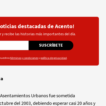
noticias destacadas de Acento!
 y recibe las historias más importantes del día.
SUSCRÍBETE
 nuestros
términos y condiciones
y
política de privacidad
.
ca
y Asentamientos Urbanos fue sometida
ctubre del 2003, debiendo esperar casi 20 años y