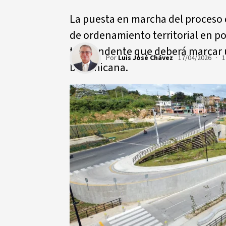
La puesta en marcha del proceso
de ordenamiento territorial en p
trascendente que deberá marcar 
Por
Luis José Chávez
17/04/2026 · 1
Dominicana.