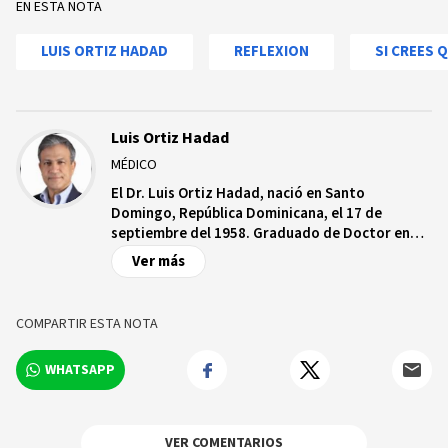
EN ESTA NOTA
LUIS ORTIZ HADAD
REFLEXION
SI CREES 
Luis Ortiz Hadad
MÉDICO
El Dr. Luis Ortiz Hadad, nació en Santo
Domingo, República Dominicana, el 17 de
septiembre del 1958. Graduado de Doctor en
Medicina en la Universidad Autónoma de Santo
Ver más
Domingo (UASD) en el 1983. Realizó estudios de
Filosofía y Teología en la Universidad Pontificia
de Salamanca, España (1984-1986). Se
COMPARTIR ESTA NOTA
especializó como Cirujano General en el
Hospital Central de las FFAA-Universidad
WHATSAPP
Autónoma de Santo Domingo (UASD) en (1988-
1992). Haciendo la subespecialidad en Cirugía
Colorrectal en Marsella, Francia (2000-2001). Es
Psicólogo Clínico egresado con los máximos
VER COMENTARIOS