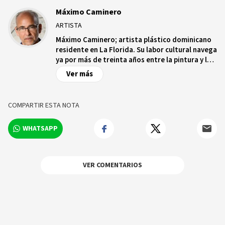
Máximo Caminero
ARTISTA
Máximo Caminero; artista plástico dominicano
residente en La Florida. Su labor cultural navega
ya por más de treinta años entre la pintura y las
letras. Sus escritos tocan temas filosóficos,
Ver más
políticos, cotidianos, anecdóticos o como a él le
gusta llamar “Todas Las Puertas”. Autor del
libro “Patricio, Todas Las Puertas” novela
COMPARTIR ESTA NOTA
existencialista con pinceladas de humor y
realismo mágico.
WHATSAPP
VER COMENTARIOS