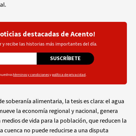
al.
noticias destacadas de Acento!
 y recibe las historias más importantes del día.
SUSCRÍBETE
 nuestros
términos y condiciones
y
política de privacidad
.
soberanía alimentaria, la tesis es clara: el agua
mueve la economía regional y nacional, genera
 medios de vida para la población, que reducen la
 la cuenca no puede reducirse a una disputa