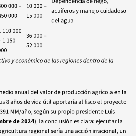
Dependencia de riego,
300 000 –
10 000 –
acuíferos y manejo cuidadoso
450 000
15 000
del agua
1 110 000
36 000 –
– 1 150
52 000
000
tivo y económico de las regiones dentro de la
io anual del valor de producción agrícola en la
8 años de vida útil aportaría al fisco el proyecto
$391 MM/año, según su propio presidente Luis
embre de 2024
), la conclusión es clara: ejecutar la
gricultura regional sería una acción irracional, un