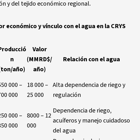
n y del tejido económico regional.
or económico y vínculo con el agua en la CRYS
Producció
Valor
n
(MMRD$/
Relación con el agua
(ton/año)
año)
550 000 –
18 000 –
Alta dependencia de riego y
700 000
25 000
regulación
Dependencia de riego,
250 000 –
8000 – 12
acuíferos y manejo cuidadoso
350 000
000
del agua