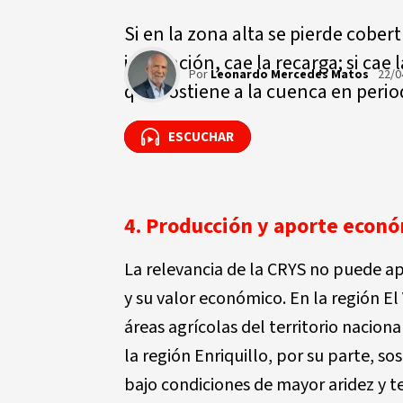
Si en la zona alta se pierde cobert
infiltración, cae la recarga; si ca
Por
Leonardo Mercedes Matos
22/0
que sostiene a la cuenca en period
ESCUCHAR
ESCUCHAR
4. Producción y aporte econó
La relevancia de la CRYS no puede ap
y su valor económico. En la región El
áreas agrícolas del territorio nacion
la región Enriquillo, por su parte, s
bajo condiciones de mayor aridez y te