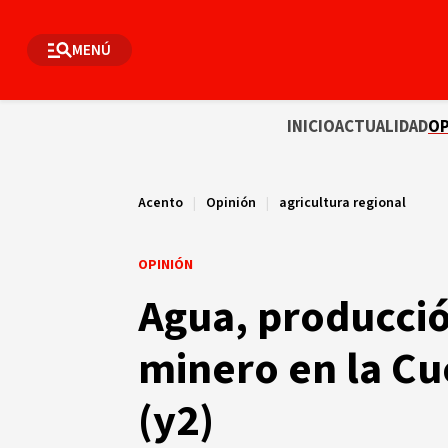
MENÚ
INICIO
ACTUALIDAD
OP
Acento
|
Opinión
|
agricultura regional
OPINIÓN
Agua, producció
minero en la Cu
(y2)