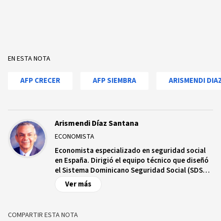
EN ESTA NOTA
AFP CRECER
AFP SIEMBRA
ARISMENDI DIA
Arismendi Díaz Santana
ECONOMISTA
Economista especializado en seguridad social
en España. Dirigió el equipo técnico que diseñó
el Sistema Dominicano Seguridad Social (SDSS)
y redactó la Ley 87-01. Fue designado por el
Ver más
presidente Luis Abinader para coordinar la
comisión técnica que reforzará los mecanismos
de supervisión y control del Seguro Nacional de
COMPARTIR ESTA NOTA
Salud (Senasa). Primer manager General del