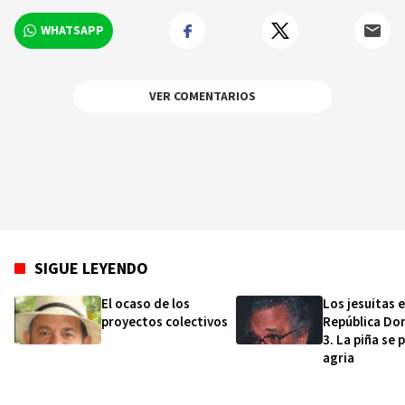
Consejo Nacional de Seguridad Social (CNSS).
WHATSAPP
Ha sido Consultor de la OPS/OMS, BID, PNUD y la
OISS en seis países de América Latina. Ha
realizado decenas de consultorías para las ARS
y PSS del país, públicas y privadas. Autor del
VER COMENTARIOS
libro “Cómo se diseñó y concertó la ley de
Seguridad Social”.
SIGUE LEYENDO
El ocaso de los
Los jesuitas 
proyectos colectivos
República Do
3. La piña se 
agria