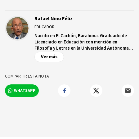
Rafael Nino Féliz
EDUCADOR
Nacido en El Cachón, Barahona. Graduado de
Licenciado en Educación con mención en
Filosofía y Letras en la Universidad Autónoma
de Santo Domingo UASD. Se desempeñó como
Ver más
técnico de varios departamentos del Ministerio
de Educación. Director de Organización de la
Oficina de Desarrollo de la Comunidad (ODC).
COMPARTIR ESTA NOTA
Director de la Dirección de Bienestar
Estudiantil; Tesorero General y dos veces
WHATSAPP
Vicerrector de Extensión. Actualmente docente
en las cátedras de Teorías y Crítica de la
Literatura y Letras Básicas. Ha publicado más
de diez libro de poesía.