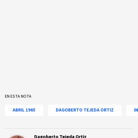
EN ESTA NOTA
ABRIL 1965
DAGOBERTO TEJEDA ORTIZ
I
Dagoberto Tejeda Ortiz