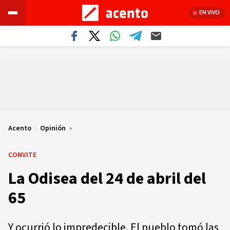
EN VIVO
Acento
|
Opinión
CONVITE
La Odisea del 24 de abril del
65
Y ocurrió lo impredecible. El pueblo tomó las