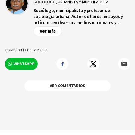
SOCIÓLOGO, URBANISTA Y MUNICIPALISTA
Sociólogo, municipalista y profesor de
sociología urbana. Autor de libros, ensayos y
artículos en diversos medios nacionales y
extranjeros sobre movimientos sociales,
Ver más
urbanismo, desarrollo y poder local. Miembro de
varias instituciones nacionales y extranjeras, ex
director del Departamento de Ciencias
COMPARTIR ESTA NOTA
Políticas de la Universidad Autónoma de Santo
Domingo y ex dirigente del desaparecido
WHATSAPP
Partido Comunista Dominicano, PCD.
VER COMENTARIOS