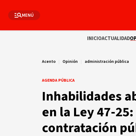
MENÚ
INICIO
ACTUALIDAD
OP
Acento
|
Opinión
|
administración pública
AGENDA PÚBLICA
Inhabilidades ab
en la Ley 47-25:
contratación pú