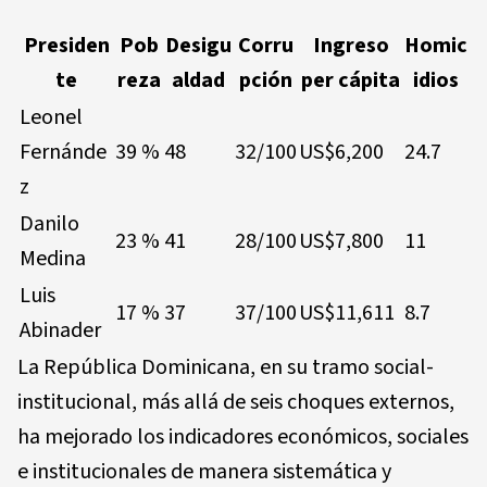
Presiden
Pob
Desigu
Corru
Ingreso
Homic
te
reza
aldad
pción
per cápita
idios
Leonel
Fernánde
39 %
48
32/100
US$6,200
24.7
z
Danilo
23 %
41
28/100
US$7,800
11
Medina
Luis
17 %
37
37/100
US$11,611
8.7
Abinader
La República Dominicana, en su tramo social-
institucional, más allá de seis choques externos,
ha mejorado los indicadores económicos, sociales
e institucionales de manera sistemática y