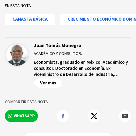
EN ESTA NOTA
CANASTA BÁSICA
CRECIMIENTO ECONÓMICO DOMI
Juan Tomás Monegro
ACADÉMICO Y CONSULTOR.
Economista, graduado en México. Académico y
consultor. Doctorado en Economía. Ex
viceministro de Desarrollo de Industria,
Comercio y Mipymes, y ex Viceministro de
Ver más
Planificación en el Ministerio de Economía,
Planificación y Desarrollo (MEPyD).
COMPARTIR ESTA NOTA
WHATSAPP