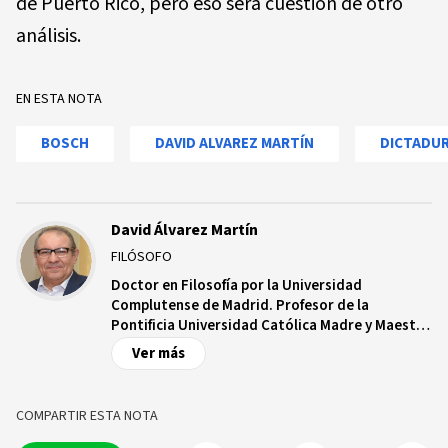
de Puerto Rico, pero eso será cuestión de otro
análisis.
EN ESTA NOTA
BOSCH
DAVID ALVAREZ MARTÍN
DICTADU
David Álvarez Martín
FILÓSOFO
Doctor en Filosofía por la Universidad
Complutense de Madrid. Profesor de la
Pontificia Universidad Católica Madre y Maestra
(PUCMM). Especialista en filosofía política, ética
Ver más
y filosofía latinoamericana.
COMPARTIR ESTA NOTA