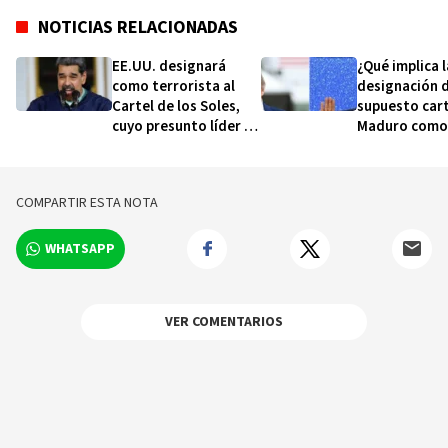
NOTICIAS RELACIONADAS
EE.UU. designará
¿Qué implica l
como terrorista al
designación d
Cartel de los Soles,
supuesto cart
cuyo presunto líder es
Maduro como
Maduro
terrorista?
COMPARTIR ESTA NOTA
WHATSAPP
VER COMENTARIOS