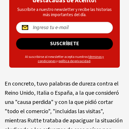
destacadas de Acento!
Suscríbite a nuestro newsletter y recibe las historias
más importantes del día.
SUSCRÍBETE
Al suscribirse al newsletter acepta nuestros
términos y
condiciones
y
política de privacidad
.
En concreto, tuvo palabras de dureza contra el
Reino Unido, Italia o España, a la que consideró
una "causa perdida" y con la que pidió cortar
"todo el comercio", "incluidas las visitas",
mientras Rutte trataba de apaciguar la situación