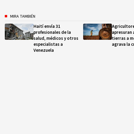
MIRA TAMBIÉN
Haití envía 31
Agricultor
profesionales de la
apresuran 
salud, médicos y otros
tierras a 
especialistas a
agrava la c
Venezuela