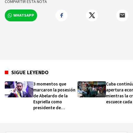
COMPARTIR ESTA NOTA
WHATSAPP
SIGUE LEYENDO
3 momentos que
Cuba continú
marcaron la posesión
apertura eco
de Abelardo de la
mientras la cr
Espriella como
escuece cada 
presidente de
Colombia (y qué dicen
sobre cómo será su
gobierno)