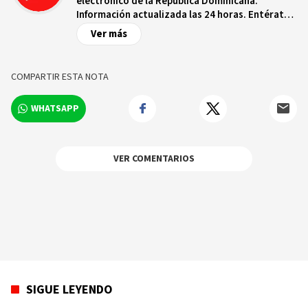
electrónico de la República Dominicana.
Información actualizada las 24 horas. Entérate
de las noticias y sucesos más importantes a
Ver más
nivel nacional e internacional, videos y fotos
sobre los hechos y los protagonistas más
relevantes en tiempo real.
COMPARTIR ESTA NOTA
WHATSAPP
VER COMENTARIOS
SIGUE LEYENDO