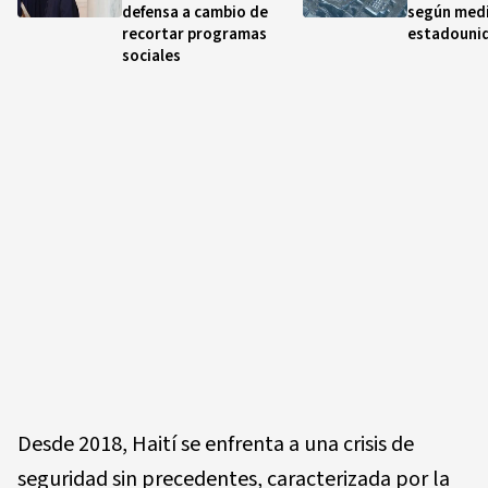
defensa a cambio de
según med
recortar programas
estadouni
sociales
Desde 2018, Haití se enfrenta a una crisis de
seguridad sin precedentes, caracterizada por la