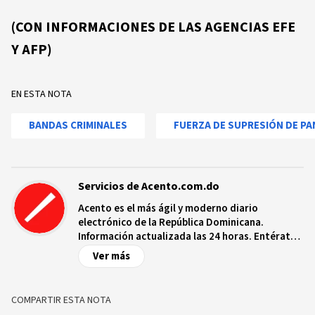
(CON INFORMACIONES DE LAS AGENCIAS EFE
Y AFP)
EN ESTA NOTA
BANDAS CRIMINALES
FUERZA DE SUPRESIÓN DE PA
Servicios de Acento.com.do
Acento es el más ágil y moderno diario
electrónico de la República Dominicana.
Información actualizada las 24 horas. Entérate
de las noticias y sucesos más importantes a
Ver más
nivel nacional e internacional, videos y fotos
sobre los hechos y los protagonistas más
relevantes en tiempo real.
COMPARTIR ESTA NOTA