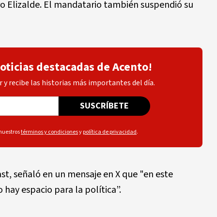
aro Elizalde. El mandatario también suspendió su
noticias destacadas de Acento!
 y recibe las historias más importantes del día.
SUSCRÍBETE
 nuestros
términos y condiciones
y
política de privacidad
.
ast, señaló en un mensaje en X que "en este
hay espacio para la política”.