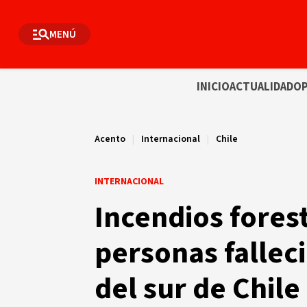
MENÚ
INICIO
ACTUALIDAD
OP
Acento
|
Internacional
|
Chile
INTERNACIONAL
Incendios fores
personas fallec
del sur de Chile