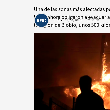
Una de las zonas más afectadas p
hasta ahora obligaron a evacuar 
Por
Efe
18/01/2026 · 02:00 PM
la región de Biobío, unos 500 kilóm