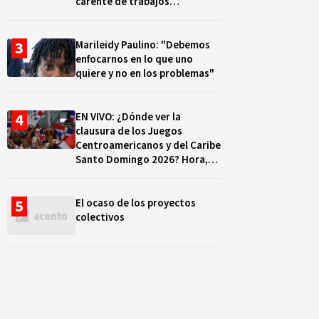
carente de trabajos
realizados, durante el 2019 y
2020
Marileidy Paulino: "Debemos
enfocarnos en lo que uno
quiere y no en los problemas"
EN VIVO: ¿Dónde ver la
clausura de los Juegos
Centroamericanos y del Caribe
Santo Domingo 2026? Hora,
lugar y quiénes cantarán
El ocaso de los proyectos
colectivos