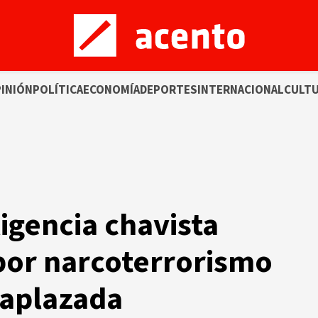
INIÓN
POLÍTICA
ECONOMÍA
DEPORTES
INTERNACIONAL
CULT
igencia chavista
por narcoterrorismo
 aplazada