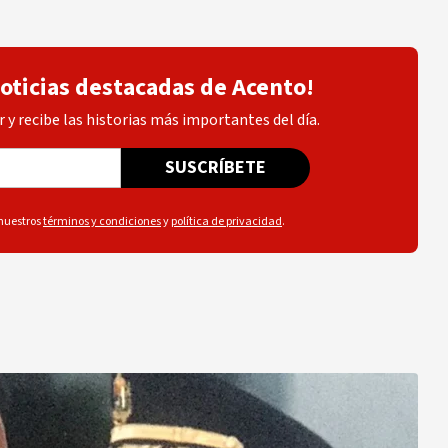
noticias destacadas de Acento!
 y recibe las historias más importantes del día.
SUSCRÍBETE
 nuestros
términos y condiciones
y
política de privacidad
.