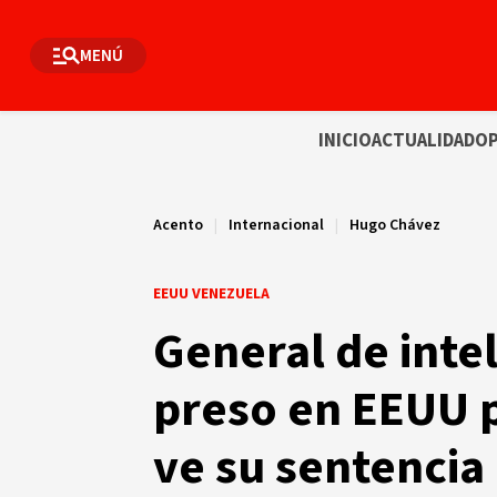
MENÚ
INICIO
ACTUALIDAD
OP
Acento
|
Internacional
|
Hugo Chávez
EEUU VENEZUELA
General de intel
preso en EEUU 
ve su sentencia