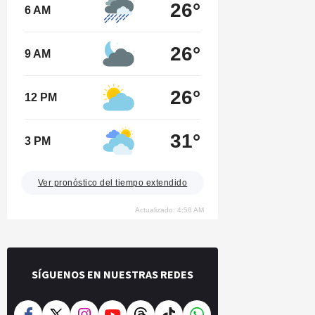
26°
6 AM
26°
9 AM
26°
12 PM
31°
3 PM
Ver pronóstico del tiempo extendido
Actualizado: 4:58 AM
SÍGUENOS EN NUESTRAS REDES