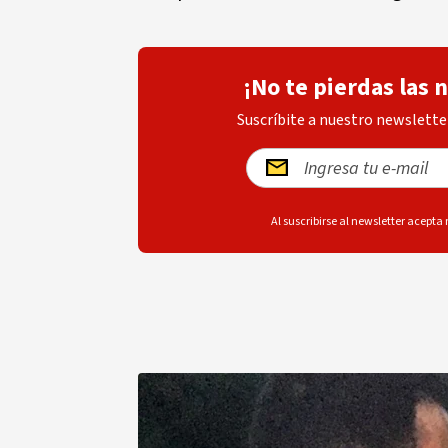
¡No te pierdas las 
Suscríbite a nuestro newsletter
Al suscribirse al newsletter acepta