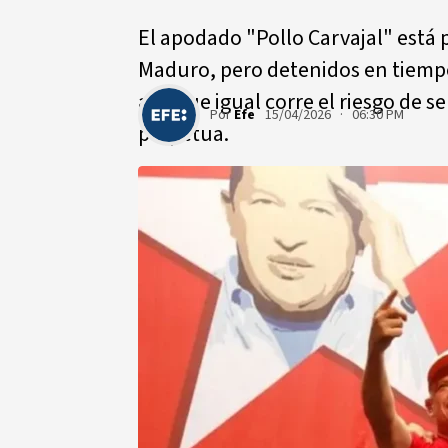
El apodado "Pollo Carvajal" está 
Maduro, pero detenidos en tiempos
aunque igual corre el riesgo de 
Por
Efe
15/04/2026 · 06:30 PM
perpetua.