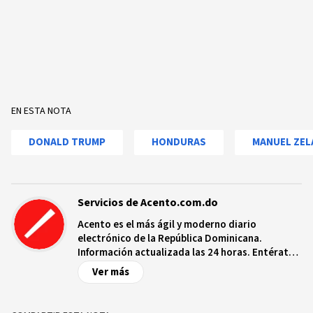
EN ESTA NOTA
DONALD TRUMP
HONDURAS
MANUEL ZEL
Servicios de Acento.com.do
Acento es el más ágil y moderno diario
electrónico de la República Dominicana.
Información actualizada las 24 horas. Entérate
de las noticias y sucesos más importantes a
Ver más
nivel nacional e internacional, videos y fotos
sobre los hechos y los protagonistas más
relevantes en tiempo real.