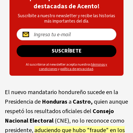
destacadas de Acento!
Suscríbite a nuestro newsletter y recibe las historias
más importantes del día.
SUSCRÍBETE
Al suscribirse al newsletter acepta nuestros
términos y
condiciones
y
política de privacidad
.
El nuevo mandatario hondureño sucede en la
Presidencia de
Honduras
a
Castro,
quien aunque
respetó los resultados oficiales del
Consejo
Nacional Electoral
(CNE), no lo reconoce como
presidente,
aduciendo que hubo "fraude" en los