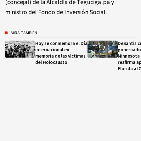
(concejal) de la Alcaldía de Tegucigalpa y
ministro del Fondo de Inversión Social.
MIRA TAMBIÉN
Hoy se conmemora el Día
DeSantis cu
internacional en
gobernado
memoria de las víctimas
Minnesota 
del Holocausto
reafirma a
Florida a I