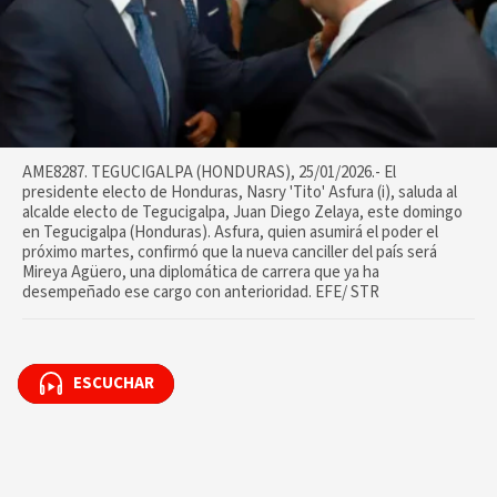
AME8287. TEGUCIGALPA (HONDURAS), 25/01/2026.- El
presidente electo de Honduras, Nasry 'Tito' Asfura (i), saluda al
alcalde electo de Tegucigalpa, Juan Diego Zelaya, este domingo
en Tegucigalpa (Honduras). Asfura, quien asumirá el poder el
próximo martes, confirmó que la nueva canciller del país será
Mireya Agüero, una diplomática de carrera que ya ha
desempeñado ese cargo con anterioridad. EFE/ STR
ESCUCHAR
ESCUCHAR