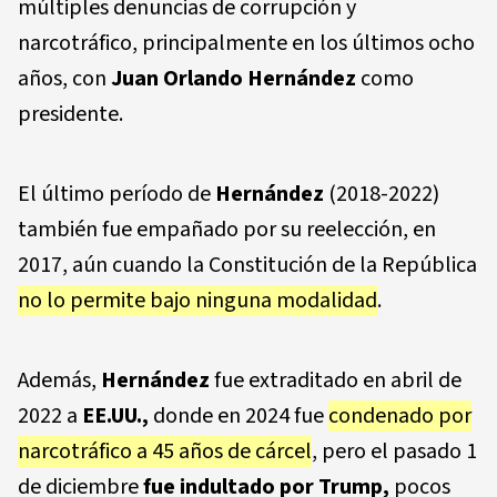
múltiples denuncias de corrupción y
narcotráfico, principalmente en los últimos ocho
años, con
Juan Orlando Hernández
como
presidente.
El último período de
Hernández
(2018-2022)
también fue empañado por su reelección, en
2017, aún cuando la Constitución de la República
no lo permite bajo ninguna modalidad
.
Además,
Hernández
fue extraditado en abril de
2022 a
EE.UU.,
donde en 2024 fue
condenado por
narcotráfico a 45 años de cárcel
, pero el pasado 1
de diciembre
fue indultado por
Trump
,
pocos