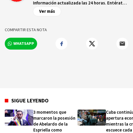
Información actualizada las 24 horas. Entérate
de las noticias y sucesos más importantes a
Ver más
nivel nacional e internacional, videos y fotos
sobre los hechos y los protagonistas más
relevantes en tiempo real.
COMPARTIR ESTA NOTA
WHATSAPP
SIGUE LEYENDO
3 momentos que
Cuba continú
marcaron la posesión
apertura eco
de Abelardo de la
mientras la cr
Espriella como
escuece cada 