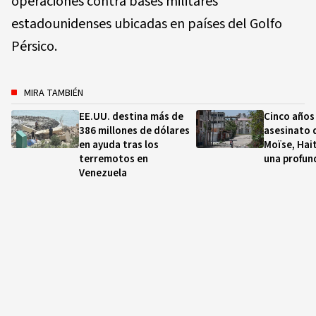
operaciones contra bases militares
estadounidenses ubicadas en países del Golfo
Pérsico.
MIRA TAMBIÉN
EE.UU. destina más de
Cinco años
386 millones de dólares
asesinato 
en ayuda tras los
Moïse, Hait
terremotos en
una profund
Venezuela