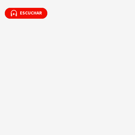
ESCUCHAR
ESCUCHAR