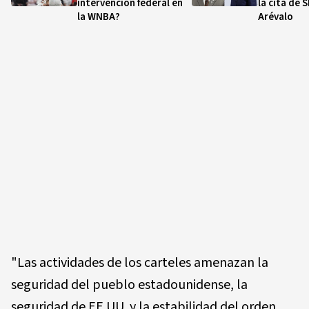
intervención federal en
la cita de 
la WNBA?
Arévalo
"Las actividades de los carteles amenazan la
seguridad del pueblo estadounidense, la
seguridad de EE.UU. y la estabilidad del orden