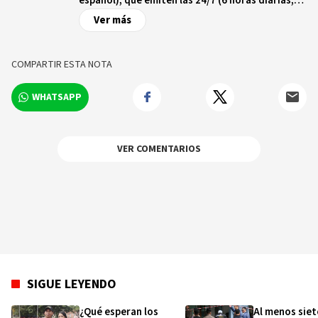
español), que emiten las 24/7 (6 horas diarias,
para la cadena en español) en 355 millones de
Ver más
hogares en los 5 continentes.
COMPARTIR ESTA NOTA
WHATSAPP
VER COMENTARIOS
SIGUE LEYENDO
¿Qué esperan los
Al menos siet