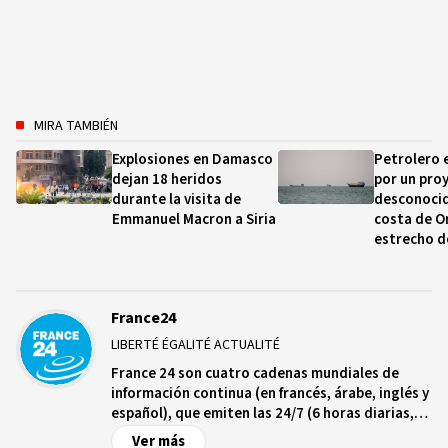
MIRA TAMBIÉN
Explosiones en Damasco
Petrolero 
dejan 18 heridos
por un proy
durante la visita de
desconocid
Emmanuel Macron a Siria
costa de O
estrecho 
France24
LIBERTÉ ÉGALITÉ ACTUALITÉ
France 24 son cuatro cadenas mundiales de
información continua (en francés, árabe, inglés y
español), que emiten las 24/7 (6 horas diarias,
para la cadena en español) en 355 millones de
Ver más