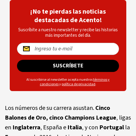
¡No te pierdas las noticias
destacadas de Acento!
Suscríbite a nuestro newsletter y recibe las historias
más importantes del día.
SUSCRÍBETE
Al suscribirse al newsletter acepta nuestros
términos y
condiciones
y
política de privacidad
.
Los números de su carrera asustan.
Cinco
Balones de Oro
, cinco
Champions League
, ligas
en
Inglaterra
, España e
Italia
, y con
Portugal
la