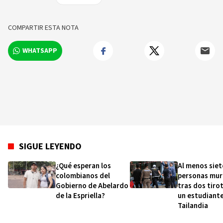
hogares en los 5 continentes.
COMPARTIR ESTA NOTA
WHATSAPP
SIGUE LEYENDO
¿Qué esperan los
Al menos siet
colombianos del
personas mur
Gobierno de Abelardo
tras dos tiro
de la Espriella?
un estudiante
Tailandia