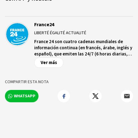
France24
LIBERTÉ ÉGALITÉ ACTUALITÉ
France 24 son cuatro cadenas mundiales de
información continua (en francés, árabe, inglés y
español), que emiten las 24/7 (6 horas diarias,
para la cadena en español) en 355 millones de
Ver más
hogares en los 5 continentes.
COMPARTIR ESTA NOTA
WHATSAPP