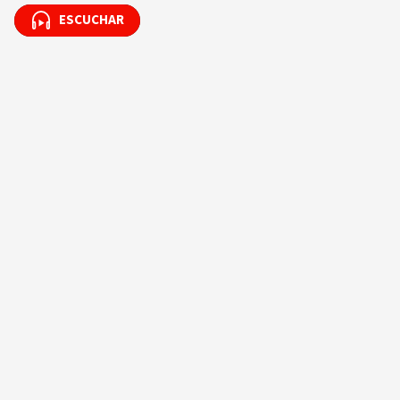
ESCUCHAR
ESCUCHAR