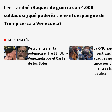
Leer también
Buques de guerra con 4.000
soldados: ¿qué poderío tiene el despliegue de
Trump cerca a Venezuela?
MIRA TAMBIÉN
Petro entra en la
La ONU exi
polémica entre EE. UU. y
investigaci
Venezuela por el Cartel
ataques qu
de los Soles
cinco perio
mientras Is
justifica