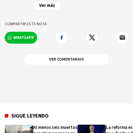
para la cadena en español) en 355 millones de
Ver más
hogares en los 5 continentes.
COMPARTIR ESTA NOTA
WHATSAPP
VER COMENTARIOS
SIGUE LEYENDO
Al menos seis muertos
La reforma e