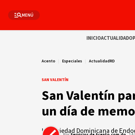
MENÚ
INICIO
ACTUALIDAD
OP
Acento
|
Especiales
|
ActualidadRD
SAN VALENTÍN
San Valentín pa
un día de memor
La Sociedad Dominicana de Endoc
Por
Servicios de Acento.com.do
14/