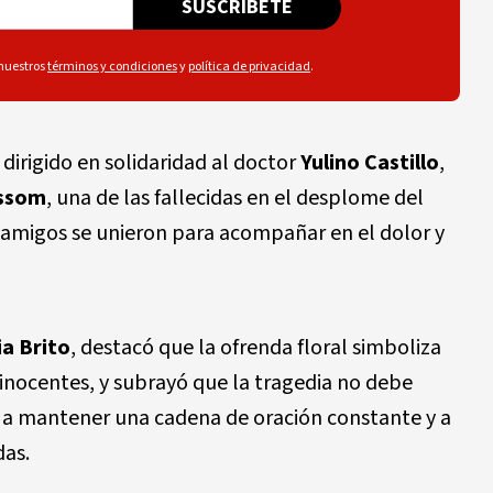
SUSCRÍBETE
 nuestros
términos y condiciones
y
política de privacidad
.
irigido en solidaridad al doctor
Yulino Castillo
,
ussom
, una de las fallecidas en el desplome del
 y amigos se unieron para acompañar en el dolor y
ia Brito
, destacó que la ofrenda floral simboliza
 inocentes, y subrayó que la tragedia no debe
o a mantener una cadena de oración constante y a
das.