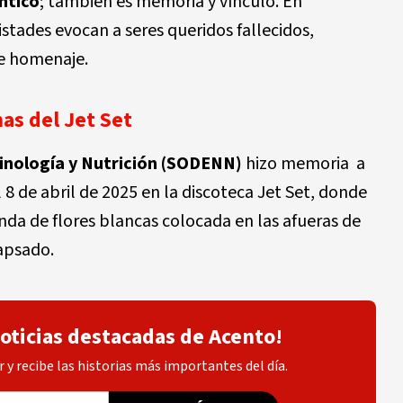
ntico
; también es memoria y vínculo. En
stades evocan a seres queridos fallecidos,
de homenaje.
mas del Jet Set
inología y Nutrición (SODENN)
hizo memoria a
l 8 de abril de 2025 en la discoteca Jet Set, donde
da de flores blancas colocada en las afueras de
lapsado.
noticias destacadas de Acento!
 y recibe las historias más importantes del día.