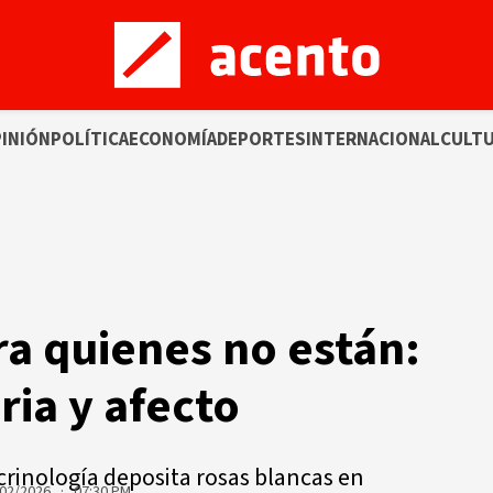
INIÓN
POLÍTICA
ECONOMÍA
DEPORTES
INTERNACIONAL
CULT
ra quienes no están:
ia y afecto
rinología deposita rosas blancas en
02/2026 · 07:30 PM