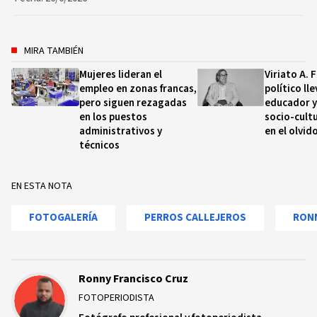
MIRA TAMBIÉN
Mujeres lideran el
Viriato A. F
empleo en zonas francas,
político lle
pero siguen rezagadas
educador y
en los puestos
socio-cult
administrativos y
en el olvid
técnicos
EN ESTA NOTA
FOTOGALERÍA
PERROS CALLEJEROS
RON
Ronny Francisco Cruz
FOTOPERIODISTA