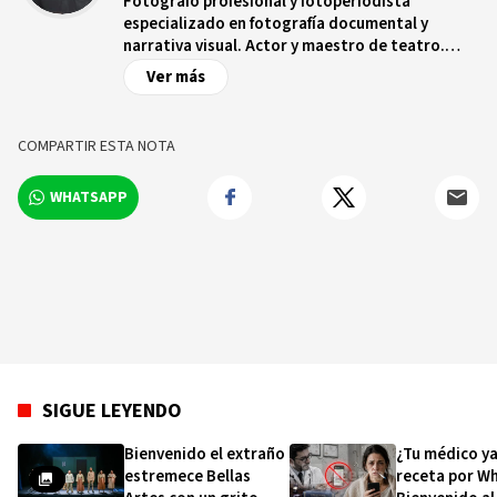
Fotógrafo profesional y fotoperiodista
especializado en fotografía documental y
narrativa visual. Actor y maestro de teatro.
Interesado en contar historias humanas a
Ver más
través de la imagen.
COMPARTIR ESTA NOTA
WHATSAPP
SIGUE LEYENDO
Bienvenido el extraño
¿Tu médico ya
estremece Bellas
receta por W