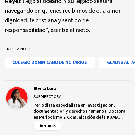
Reyes
llegó al océano. Y su legado seguirá
navegando en quienes recibimos de ella amor,
dignidad, fe cristiana y sentido de
responsabilidad", escribe el nieto.
EN ESTA NOTA
COLEGIO DOMINICANO DE NOTARIOS
GLADYS ALTA
Elvira Lora
SUBDIRECTORA
Periodista especialista en investigación,
documentación y derechos humanos. Doctora
en Periodismo & Comunicación de la #UAB.
Productora transmediática y fundadora de una
Ver más
plataforma de periodismo feminista Ciudadanía