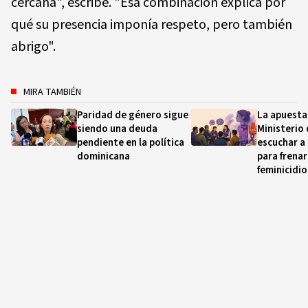
cercana", escribe. "Esa combinación explica por
qué su presencia imponía respeto, pero también
abrigo".
MIRA TAMBIÉN
Paridad de género sigue
La apuesta 
siendo una deuda
Ministerio 
pendiente en la política
escuchar a
dominicana
para frenar
feminicidio