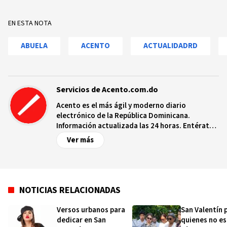
EN ESTA NOTA
ABUELA
ACENTO
ACTUALIDADRD
Servicios de Acento.com.do
Acento es el más ágil y moderno diario
electrónico de la República Dominicana.
Información actualizada las 24 horas. Entérate
de las noticias y sucesos más importantes a
Ver más
nivel nacional e internacional, videos y fotos
sobre los hechos y los protagonistas más
relevantes en tiempo real.
NOTICIAS RELACIONADAS
Versos urbanos para
San Valentín 
dedicar en San
quienes no es