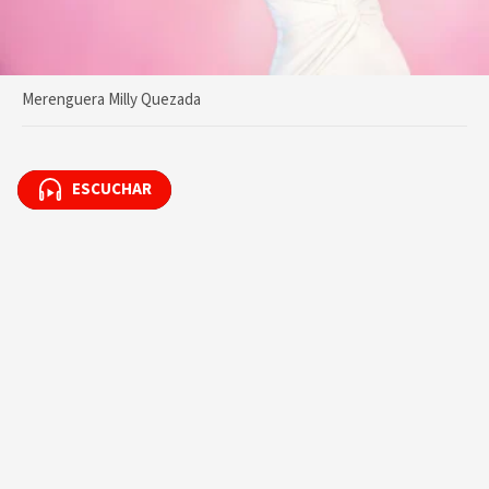
Merenguera Milly Quezada
ESCUCHAR
ESCUCHAR