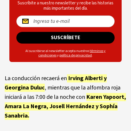
Suscríbite a nuestro newsletter y recibe las historias
más importantes del día.
SUSCRÍBETE
Al suscribirse al newsletter acepta nuestros
términos y
condiciones
y
política de privacidad
.
La conducción recaerá en
Irving Alberti
y
Georgina Duluc
, mientras que la alfombra roja
iniciará a las 7:00 de la noche con
Karen Yapoort
,
Amara La Negra
,
Josell Hernández
y
Sophía
Sanabria
.