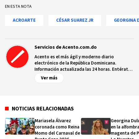
EN ESTA NOTA
ACROARTE
CÉSAR SUAREZ JR
GEORGINA 
Servicios de Acento.com.do
Acento es el más ágil y moderno diario
electrónico de la República Dominicana.
Información actualizada las 24 horas. Entérate
de las noticias y sucesos más importantes a
Ver más
nivel nacional e internacional, videos y fotos
sobre los hechos y los protagonistas más
relevantes en tiempo real.
NOTICIAS RELACIONADAS
Mariasela Álvarez
Georgina Dulu
coronada como Reina
en la alfombr
Momo del Carnaval de
magenta de 