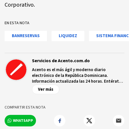
Corporativo.
EN ESTA NOTA
BANRESERVAS
LIQUIDEZ
SISTEMA FINANC
Servicios de Acento.com.do
Acento es el más ágil y moderno diario
electrónico de la República Dominicana.
Información actualizada las 24 horas. Entérate
de las noticias y sucesos más importantes a
Ver más
nivel nacional e internacional, videos y fotos
sobre los hechos y los protagonistas más
relevantes en tiempo real.
COMPARTIR ESTA NOTA
WHATSAPP