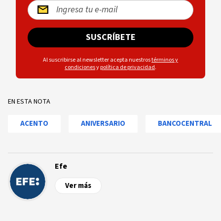
SUSCRÍBETE
Al suscribirse al newsletter acepta nuestros
términos y
condiciones
y
política de privacidad
.
EN ESTA NOTA
ACENTO
ANIVERSARIO
BANCOCENTRAL
Efe
Ver más