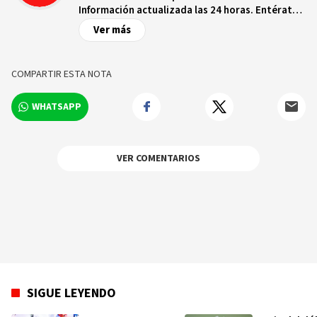
Información actualizada las 24 horas. Entérate
de las noticias y sucesos más importantes a
Ver más
nivel nacional e internacional, videos y fotos
sobre los hechos y los protagonistas más
relevantes en tiempo real.
COMPARTIR ESTA NOTA
WHATSAPP
VER COMENTARIOS
SIGUE LEYENDO