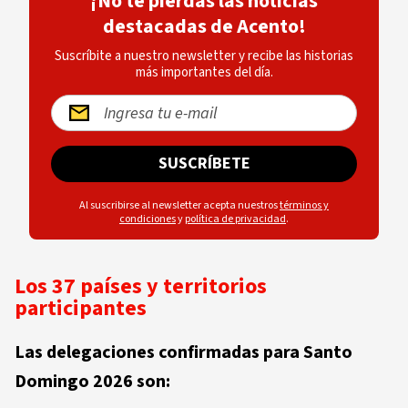
¡No te pierdas las noticias
destacadas de Acento!
Suscríbite a nuestro newsletter y recibe las historias
más importantes del día.
SUSCRÍBETE
Al suscribirse al newsletter acepta nuestros
términos y
condiciones
y
política de privacidad
.
Los 37 países y territorios
participantes
Las delegaciones confirmadas para Santo
Domingo 2026 son: