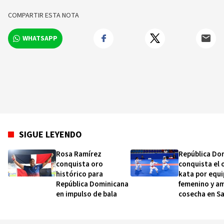
COMPARTIR ESTA NOTA
WHATSAPP
SIGUE LEYENDO
Rosa Ramírez
República Do
conquista oro
conquista el 
histórico para
kata por equ
República Dominicana
femenino y am
en impulso de bala
cosecha en S
Domingo 202