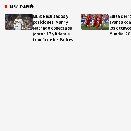
MIRA TAMBIÉN
MLB: Resultados y
Suiza derro
posiciones. Manny
avanza con
Machado conecta su
los octavos
jonrón 17 y lidera el
Mundial 20
triunfo de los Padres