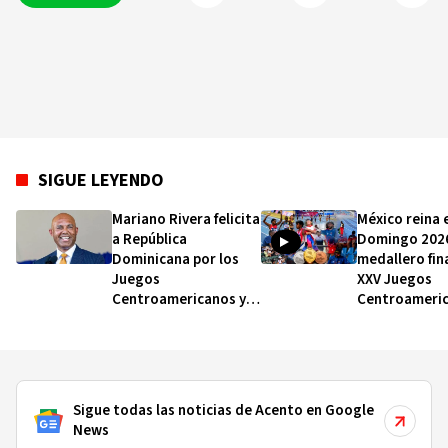
SIGUE LEYENDO
Mariano Rivera felicita
México reina 
a República
Domingo 2026
Dominicana por los
medallero fina
Juegos
XXV Juegos
Centroamericanos y
Centroameric
del Caribe y reafirma
del Caribe
su compromiso con
Samaná y el trabajo
comunitario
Sigue todas las noticias de Acento en Google
News