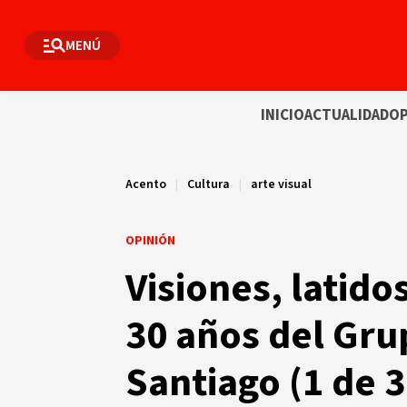
MENÚ
INICIO
ACTUALIDAD
OP
Acento
|
Cultura
|
arte visual
OPINIÓN
Visiones, latido
30 años del Gru
Santiago (1 de 3