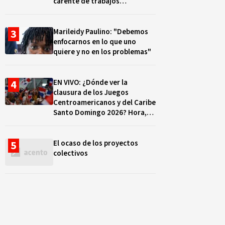
carente de trabajos
realizados, durante el 2019 y
2020
Marileidy Paulino: "Debemos
enfocarnos en lo que uno
quiere y no en los problemas"
EN VIVO: ¿Dónde ver la
clausura de los Juegos
Centroamericanos y del Caribe
Santo Domingo 2026? Hora,
lugar y quiénes cantarán
El ocaso de los proyectos
colectivos