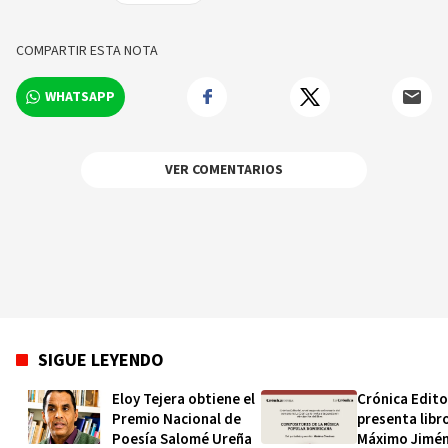
Católica Madre y Maestra, y Maestría en
Derecho de la Universidad de Tulane, en la
ciudad de Nueva Orleans.
COMPARTIR ESTA NOTA
WHATSAPP
VER COMENTARIOS
SIGUE LEYENDO
Eloy Tejera obtiene el
Crónica Edito
Premio Nacional de
presenta libr
Poesía Salomé Ureña
Máximo Jimé