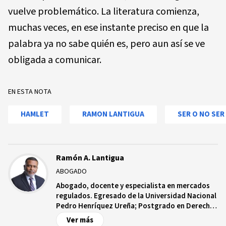
vuelve problemático. La literatura comienza,
muchas veces, en ese instante preciso en que la
palabra ya no sabe quién es, pero aun así se ve
obligada a comunicar.
EN ESTA NOTA
HAMLET
RAMON LANTIGUA
SER O NO SER
Ramón A. Lantigua
ABOGADO
Abogado, docente y especialista en mercados
regulados. Egresado de la Universidad Nacional
Pedro Henríquez Ureña; Postgrado en Derecho
Procesal Civil, de la Pontificia Universidad
Ver más