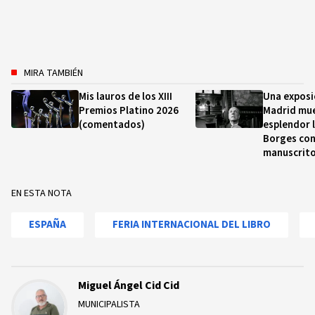
MIRA TAMBIÉN
Mis lauros de los XIII
Una exposi
Premios Platino 2026
Madrid mue
(comentados)
esplendor l
Borges con
manuscrit
EN ESTA NOTA
ESPAÑA
FERIA INTERNACIONAL DEL LIBRO
Miguel Ángel Cid Cid
MUNICIPALISTA