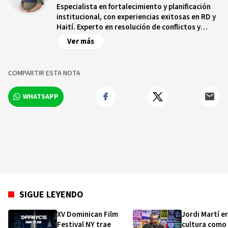
Especialista en fortalecimiento y planificación
institucional, con experiencias exitosas en RD y
Haití. Experto en resolución de conflictos y
capacitación de jóvenes y adultos. Creador e
Ver más
impulsor de la primera experiencia de
presupuesto participativo en Villa González,
República Dominicana, recorriendo decenas de
COMPARTIR ESTA NOTA
municipios promoviendo iniciativas de
planificación estratégica y participación socio-
WHATSAPP
política a nivel local.
SIGUE LEYENDO
XV Dominican Film
Jordi Martí er
Festival NY trae
cultura como