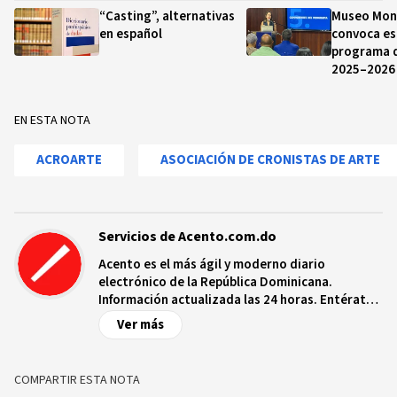
“Casting”, alternativas
Museo Mo
en español
convoca es
programa d
2025–2026
EN ESTA NOTA
ACROARTE
ASOCIACIÓN DE CRONISTAS DE ARTE
Servicios de Acento.com.do
Acento es el más ágil y moderno diario
electrónico de la República Dominicana.
Información actualizada las 24 horas. Entérate
de las noticias y sucesos más importantes a
Ver más
nivel nacional e internacional, videos y fotos
sobre los hechos y los protagonistas más
relevantes en tiempo real.
COMPARTIR ESTA NOTA