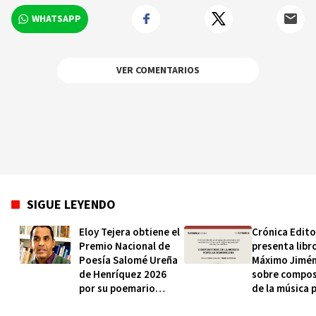
WHATSAPP
VER COMENTARIOS
SIGUE LEYENDO
Eloy Tejera obtiene el
Crónica Edito
Premio Nacional de
presenta libr
Poesía Salomé Ureña
Máximo Jimé
de Henríquez 2026
sobre compos
por su poemario
de la música 
“Morir es verse”
dominicana