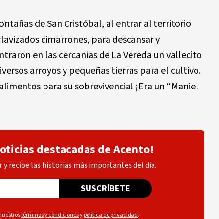
tañas de San Cristóbal, al entrar al territorio
clavizados cimarrones, para descansar y
ntraron en las cercanías de La Vereda un vallecito
ersos arroyos y pequeñas tierras para el cultivo.
alimentos para su sobrevivencia! ¡Era un “Maniel
noticias destacadas de Acento!
 y recibe las historias más importantes del día.
SUSCRÍBETE
 nuestros
términos y condiciones
y
política de privacidad
.