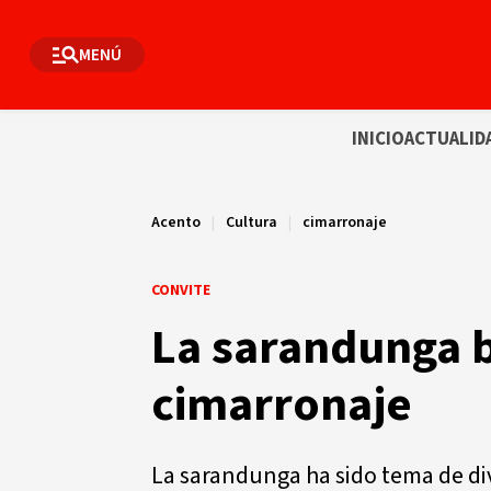
MENÚ
INICIO
ACTUALID
Acento
|
Cultura
|
cimarronaje
CONVITE
La sarandunga b
cimarronaje
La sarandunga ha sido tema de di