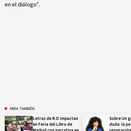
en el diálogo".
MIRA TAMBIÉN
Letras de R.D impactan
Sobre Un 
en Feria del Libro de
duda: la p
Madrid con narrativa en
respiración