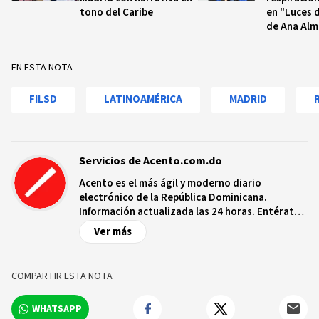
tono del Caribe
en "Luces d
de Ana Al
EN ESTA NOTA
FILSD
LATINOAMÉRICA
MADRID
Servicios de Acento.com.do
Acento es el más ágil y moderno diario
electrónico de la República Dominicana.
Información actualizada las 24 horas. Entérate
de las noticias y sucesos más importantes a
Ver más
nivel nacional e internacional, videos y fotos
sobre los hechos y los protagonistas más
relevantes en tiempo real.
COMPARTIR ESTA NOTA
WHATSAPP