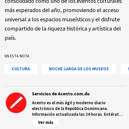
consolidado como uno de los eventos culturales
más esperados del año, promoviendo el acceso
universal a los espacios museísticos y el disfrute
compartido de la riqueza histórica y artística del
país.
EN ESTA NOTA
CULTURA
NOCHE LARGA DE LOS MUSEOS
Servicios de Acento.com.do
Acento es el más ágil y moderno diario
electrónico de la República Dominicana.
Información actualizada las 24 horas. Entérate
de las noticias y sucesos más importantes a
Ver más
nivel nacional e internacional, videos y fotos