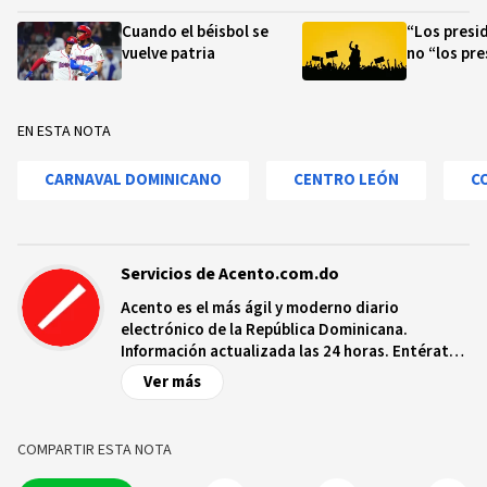
Cuando el béisbol se
“Los presid
vuelve patria
no “los pre
EN ESTA NOTA
CARNAVAL DOMINICANO
CENTRO LEÓN
C
Servicios de Acento.com.do
Acento es el más ágil y moderno diario
electrónico de la República Dominicana.
Información actualizada las 24 horas. Entérate
de las noticias y sucesos más importantes a
Ver más
nivel nacional e internacional, videos y fotos
sobre los hechos y los protagonistas más
relevantes en tiempo real.
COMPARTIR ESTA NOTA