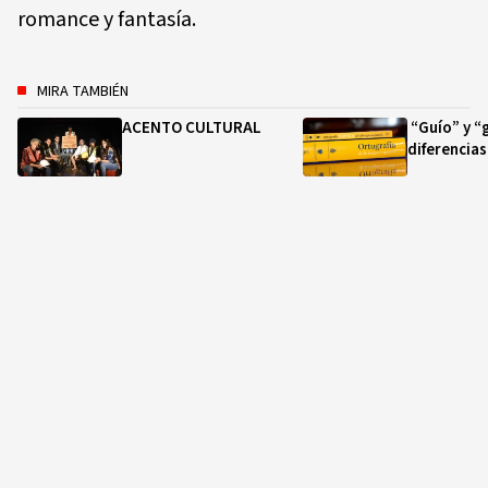
romance y fantasía.
MIRA TAMBIÉN
ACENTO CULTURAL
“Guío” y “g
diferencias