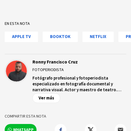
EN ESTA NOTA
APPLE TV
BOOKTOK
NETFLIX
PR
Ronny Francisco Cruz
FOTOPERIODISTA
Fotógrafo profesional y fotoperiodista
especializado en fotografía documental y
narrativa visual. Actor y maestro de teatro.
Interesado en contar historias humanas a
Ver más
través de la imagen.
COMPARTIR ESTA NOTA
WHATSAPP