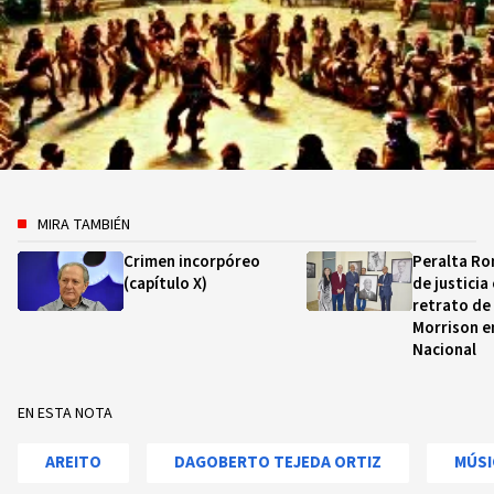
MIRA TAMBIÉN
Crimen incorpóreo
Peralta Ro
(capítulo X)
de justicia
retrato de
Morrison en
Nacional
EN ESTA NOTA
AREITO
DAGOBERTO TEJEDA ORTIZ
MÚSI